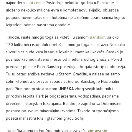
najmoderniji
ski centar.
Poslednjih nekoliko godina u Bansko je
uloženo nekoliko miliona evra u komplet novu skijašku oblast sa
potpuno novim luksuznim hotelima i prazničnim apartmanima koji su
izgrađeni odmah nasprama gondole.
Takođe, imate mnogo toga za videti i u samom
Banskom
, sa oko
120 kulturnih i istorijskih obeležja i mnogo toga za istražiti. Nekoliko
suverilnica nude vam kreacije lokalnih umetnika i kovača. Bansko je
poznato kao jedinstveno mesto od međunarodnog značaja. Pored
predivne planine Pirin, Bansko poseduje i bogata istorijska obeležja.
Tu su ostaci antičke tvrđave u Starom Gradištu, a nalaze se samo
četiri kilometra u pravcu zapada. Južno od Banskog je Nacionalni
park Pirin pod protektoratom
UNESKA
zbog svojih kulturnih i
prirodnih lepota. Park je bogat jezerima, vodopadima, pećinama,
drvećem i istorijskim lokacijama. Bansko je zajedno sa Dobriništem
poznato po svojim mineralnim izvorima. Takođe preporučujemo
posetu manastiru Rila i glavnom gradu Sofiji.
Turistička agencija For You putovanja za vaše
zimovanje