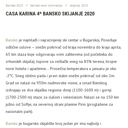
Bansko 2023
bansko rane rezervacije
skijanje 2023
CASA KARINA 4* BANSKO SKIJANJE 2020
Bansko
je najmlađi i najrazvijeniji ski centar u Bugarskoj. Poseduje
odlične uslove – snežni pokrivač od kraja novembra do kraja aprila,
65 km staza koje odgovaraju svim zahtevima (od početnika do
vrhunskih skijaša), topove za veštački sneg na 85% terena, brojne
nove hotele i apartmne… Prosečna temperatura u januaru je oko
-2°C. Sneg obilno pada i pravi stalni snežni pokrivač od oko 2m.
Grad se nalazi na 930m nadmorske visine, a iznad Banskog
izdvajaju se dva skijaška regiona: donji (1100-1600 m) i gornji
(1700-2500 m) staze za slalom i veleslalom. Nalazi se na 150 km
južno od Sofije, na severnoj strani planine Pirin (proglašene za
nacionalni park).
Bansko
je bugarsko skijalište broj jedan jer ima najbolji i