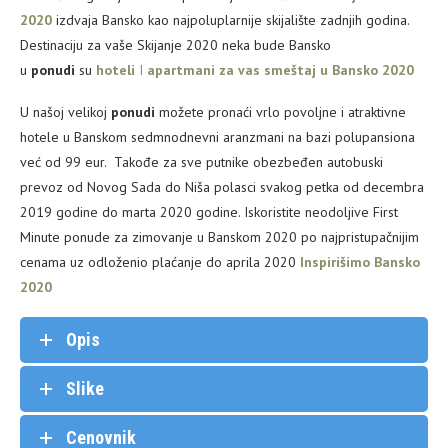
2020
izdvaja Bansko kao najpoluplarnije skijalište zadnjih godina.
Destinaciju za vaše Skijanje 2020 neka bude Bansko
u
ponudi
su
hoteli
I
apartmani za vas smeštaj u Bansko 2020
U našoj velikoj
ponudi
možete pronaći vrlo povoljne i atraktivne
hotele u Banskom sedmnodnevni aranzmani na bazi polupansiona
već od 99 eur. Takođe za sve putnike obezbeđen autobuski
prevoz od Novog Sada do Niša polasci svakog petka od decembra
2019 godine do marta 2020 godine. Iskoristite neodoljive First
Minute ponude za zimovanje u Banskom 2020 po najpristupačnijim
cenama uz odloženio plaćanje do aprila 2020
Inspirišimo Bansko
2020
Opis
Slike
Cenovnik