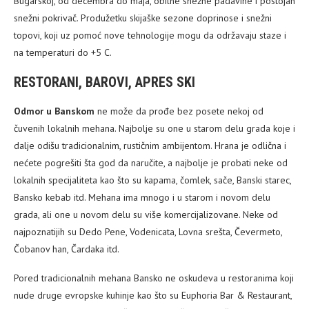
Bugarskoj, od decembra do maja, obilne snežne padavine i postojan
snežni pokrivač. Produžetku skijaške sezone doprinose i snežni
topovi, koji uz pomoć nove tehnologije mogu da održavaju staze i
na temperaturi do +5 C.
RESTORANI, BAROVI, APRES SKI
Odmor u Banskom
ne može da prođe bez posete nekoj od
čuvenih lokalnih mehana. Najbolje su one u starom delu grada koje i
dalje odišu tradicionalnim, rustičnim ambijentom. Hrana je odlična i
nećete pogrešiti šta god da naručite, a najbolje je probati neke od
lokalnih specijaliteta kao što su kapama, čomlek, sače, Banski starec,
Bansko kebab itd. Mehana ima mnogo i u starom i novom delu
grada, ali one u novom delu su više komercijalizovane. Neke od
najpoznatijih su Dedo Pene, Vodenicata, Lovna srešta, Čevermeto,
Čobanov han, Čardaka itd.
Pored tradicionalnih mehana Bansko ne oskudeva u restoranima koji
nude druge evropske kuhinje kao što su Euphoria Bar & Restaurant,