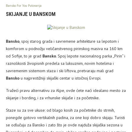
Bansko For You Putovanja
SKIJANJE U BANSKOM
Bansko
, spoj starog grada i savremene arhitekture sa lepotom i
komforom u podnožju veličanstvenog pirinskog masiva na 160 km
od Sofije, to je grad
Bansko
. Spoj lepote nacionalnog parka „Pirin“ i
raznolikosti živopisnih predela sa luksuznim, novim hotelima i
savremenim sistemom staza i ski liftova, pretvaraju mali grad
Bansko
u najprestižniji skijaški centar u istočnoj Evropi.
Tražeći pravu alternativu za Alpe, ovde ćete naći idealano mesto za
skijanje i bording, i za vrhunske skijaše i za početnike.
Staze su za sve ukuse: od blago kosih za početnike do strmih,
ponegde gotovo vertikalnih padina, za one koji dobro skijaju. Turisti
se odlučuju za Bansko i zato što je ovde najduža skijaška sezona u