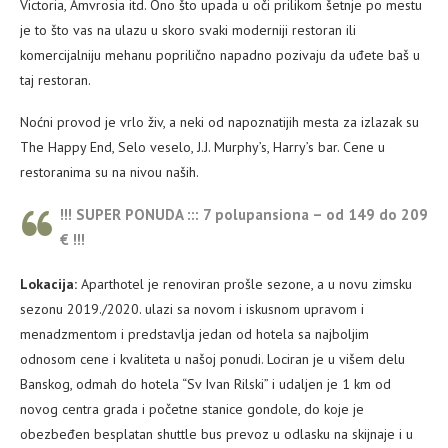
Victoria, Amvrosia itd. Ono što upada u oči prilikom šetnje po mestu
je to što vas na ulazu u skoro svaki moderniji restoran ili
komercijalniju mehanu poprilično napadno pozivaju da uđete baš u
taj restoran.
Noćni provod je vrlo živ, a neki od napoznatijih mesta za izlazak su
The Happy End, Selo veselo, J.J. Murphy’s, Harry’s bar. Cene u
restoranima su na nivou naših.
!!! SUPER PONUDA ::: 7 polupansiona – od 149 do 209
€ !!!
Lokacija:
Aparthotel je renoviran prošle sezone, a u novu zimsku
sezonu 2019./2020. ulazi sa novom i iskusnom upravom i
menadzmentom i predstavlja jedan od hotela sa najboljim
odnosom cene i kvaliteta u našoj ponudi. Lociran je u višem delu
Banskog, odmah do hotela “Sv Ivan Rilski” i udaljen je 1 km od
novog centra grada i početne stanice gondole, do koje je
obezbeđen besplatan shuttle bus prevoz u odlasku na skijnaje i u