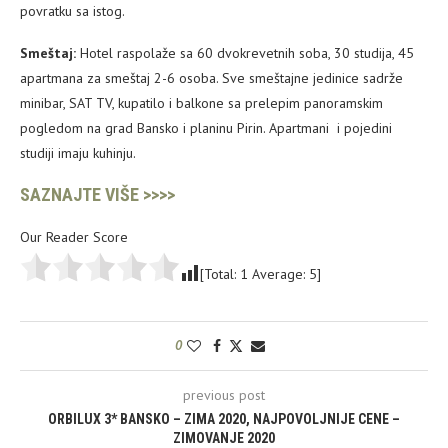
povratku sa istog.
Smeštaj:
Hotel raspolaže sa 60 dvokrevetnih soba, 30 studija, 45
apartmana za smeštaj 2-6 osoba. Sve smeštajne jedinice sadrže
minibar, SAT TV, kupatilo i balkone sa prelepim panoramskim
pogledom na grad Bansko i planinu Pirin. Apartmani i pojedini
studiji imaju kuhinju.
SAZNAJTE VIŠE >>>>
Our Reader Score
[Total:
1
Average:
5
]
0
previous post
ORBILUX 3* BANSKO – ZIMA 2020, NAJPOVOLJNIJE CENE –
ZIMOVANJE 2020