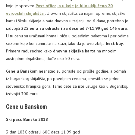
koje je sproveo
Post office, a u koje je bilo uključeno 20
evropskih skijališta
. U ovom skijalištu, za najam opreme, skijašku
kartu i školu skijanja 4 sata dnevno u trajanju od 6 dana, potrebno je
izdvojiti
225 eura za odrasle i za decu od 7-11,99 god 143 eura
.
U tu cenu su uračunati hrana i piće u pojedinim paketima i periodima
sezone koje konzumirate na stazi, tako da je ovo zbilja
best buy.
Primera radi, recimo kako
dnevna skijaška karta
na mnogim
austrijskim skijalištima, dođe oko 50 eura.
Cene u Banskom
neznatno su porasle od prošle godine, a odmah
iz bugarskog skijališta, po povoljnim cenama, smestilo se jedno
slovensko: Kranjska gora. Tamo ćete za iste usluge kao u Bugarskoj,
izdvojiti 300 eura.
Cene u Banskom
Ski pass Bansko 2018
3 dan 103€ odrasli, 60€ deca 11,99 god