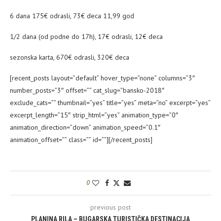
6 dana 175€ odrasli, 73€ deca 11,99 god
1/2 dana (od podne do 17h), 17€ odrasli, 12€ deca
sezonska karta, 670€ odrasli, 320€ deca
[recent_posts layout=”default” hover_type=”none” columns=”3″
number_posts=”3″ offset=”” cat_slug=”bansko-2018″
exclude_cats=”” thumbnail=”yes” title=”yes” meta=”no” excerpt=”yes”
excerpt_length=”15″ strip_html=”yes” animation_type=”0″
animation_direction=”down” animation_speed=”0.1″
animation_offset=”” class=”” id=””][/recent_posts]
0
previous post
PLANINA RILA – BUGARSKA TURISTIČKA DESTINACIJA