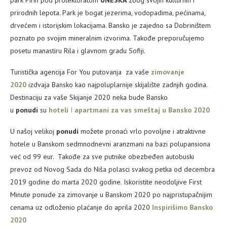
prirodnih lepota. Park je bogat jezerima, vodopadima, pećinama,
drvećem i istorijskim lokacijama. Bansko je zajedno sa Dobriništem
poznato po svojim mineralnim izvorima. Takođe preporučujemo
posetu manastiru Rila i glavnom gradu Sofiji.
Turistička agencija For You putovanja za vaše
zimovanje
2020
izdvaja Bansko kao najpoluplarnije skijalište zadnjih godina.
Destinaciju za vaše Skijanje 2020 neka bude Bansko
u
ponudi
su
hoteli
I
apartmani za vas smeštaj u Bansko 2020
U našoj velikoj
ponudi
možete pronaći vrlo povoljne i atraktivne
hotele u Banskom sedmnodnevni aranzmani na bazi polupansiona
već od 99 eur. Takođe za sve putnike obezbeđen autobuski
prevoz od Novog Sada do Niša polasci svakog petka od decembra
2019 godine do marta 2020 godine. Iskoristite neodoljive First
Minute ponude za zimovanje u Banskom 2020 po najpristupačnijim
cenama uz odloženio plaćanje do aprila 2020
Inspirišimo Bansko
2020