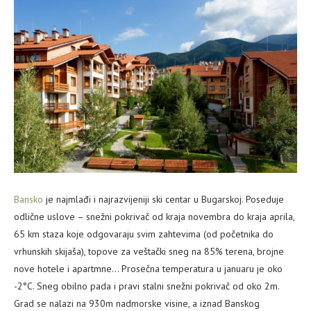
Bansko
je najmlađi i najrazvijeniji ski centar u Bugarskoj. Poseduje
odlične uslove – snežni pokrivač od kraja novembra do kraja aprila,
65 km staza koje odgovaraju svim zahtevima (od početnika do
vrhunskih skijaša), topove za veštački sneg na 85% terena, brojne
nove hotele i apartmne… Prosečna temperatura u januaru je oko
-2°C. Sneg obilno pada i pravi stalni snežni pokrivač od oko 2m.
Grad se nalazi na 930m nadmorske visine, a iznad Banskog