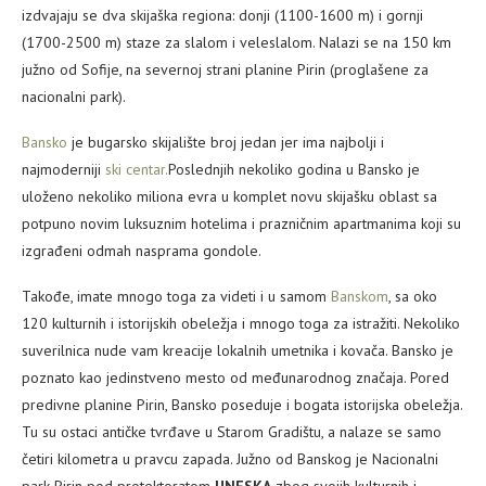
izdvajaju se dva skijaška regiona: donji (1100-1600 m) i gornji
(1700-2500 m) staze za slalom i veleslalom. Nalazi se na 150 km
južno od Sofije, na severnoj strani planine Pirin (proglašene za
nacionalni park).
Bansko
je bugarsko skijalište broj jedan jer ima najbolji i
najmoderniji
ski centar.
Poslednjih nekoliko godina u Bansko je
uloženo nekoliko miliona evra u komplet novu skijašku oblast sa
potpuno novim luksuznim hotelima i prazničnim apartmanima koji su
izgrađeni odmah nasprama gondole.
Takođe, imate mnogo toga za videti i u samom
Banskom
, sa oko
120 kulturnih i istorijskih obeležja i mnogo toga za istražiti. Nekoliko
suverilnica nude vam kreacije lokalnih umetnika i kovača. Bansko je
poznato kao jedinstveno mesto od međunarodnog značaja. Pored
predivne planine Pirin, Bansko poseduje i bogata istorijska obeležja.
Tu su ostaci antičke tvrđave u Starom Gradištu, a nalaze se samo
četiri kilometra u pravcu zapada. Južno od Banskog je Nacionalni
park Pirin pod protektoratom
UNESKA
zbog svojih kulturnih i