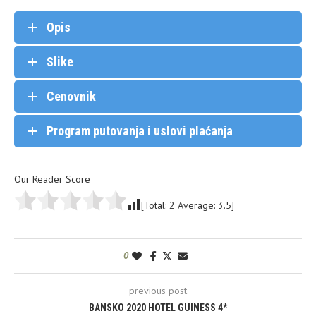
Opis
Slike
Cenovnik
Program putovanja i uslovi plaćanja
Our Reader Score
[Total:
2
Average:
3.5
]
0
previous post
BANSKO 2020 HOTEL GUINESS 4*