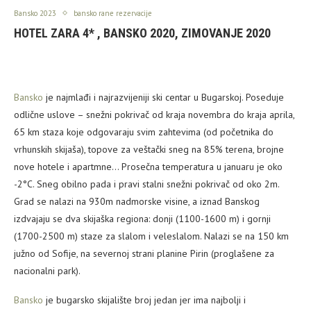
Bansko 2023
bansko rane rezervacije
HOTEL ZARA 4* , BANSKO 2020, ZIMOVANJE 2020
Bansko
je najmlađi i najrazvijeniji ski centar u Bugarskoj. Poseduje
odlične uslove – snežni pokrivač od kraja novembra do kraja aprila,
65 km staza koje odgovaraju svim zahtevima (od početnika do
vrhunskih skijaša), topove za veštački sneg na 85% terena, brojne
nove hotele i apartmne… Prosečna temperatura u januaru je oko
-2°C. Sneg obilno pada i pravi stalni snežni pokrivač od oko 2m.
Grad se nalazi na 930m nadmorske visine, a iznad Banskog
izdvajaju se dva skijaška regiona: donji (1100-1600 m) i gornji
(1700-2500 m) staze za slalom i veleslalom. Nalazi se na 150 km
južno od Sofije, na severnoj strani planine Pirin (proglašene za
nacionalni park).
Bansko
je bugarsko skijalište broj jedan jer ima najbolji i