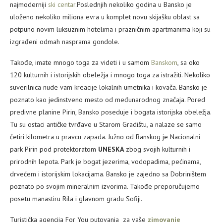
najmoderniji
ski centar.
Poslednjih nekoliko godina u Bansko je
uloženo nekoliko miliona evra u komplet novu skijašku oblast sa
potpuno novim luksuznim hotelima i prazničnim apartmanima koji su
izgrađeni odmah nasprama gondole.
Takođe, imate mnogo toga za videti i u samom
Banskom
, sa oko
120 kulturnih i istorijskih obeležja i mnogo toga za istražiti. Nekoliko
suverilnica nude vam kreacije lokalnih umetnika i kovača. Bansko je
poznato kao jedinstveno mesto od međunarodnog značaja. Pored
predivne planine Pirin, Bansko poseduje i bogata istorijska obeležja.
Tu su ostaci antičke tvrđave u Starom Gradištu, a nalaze se samo
četiri kilometra u pravcu zapada. Južno od Banskog je Nacionalni
park Pirin pod protektoratom
UNESKA
zbog svojih kulturnih i
prirodnih lepota. Park je bogat jezerima, vodopadima, pećinama,
drvećem i istorijskim lokacijama. Bansko je zajedno sa Dobriništem
poznato po svojim mineralnim izvorima. Takođe preporučujemo
posetu manastiru Rila i glavnom gradu Sofiji.
Turistička agencija For You putovanja za vaše
zimovanje