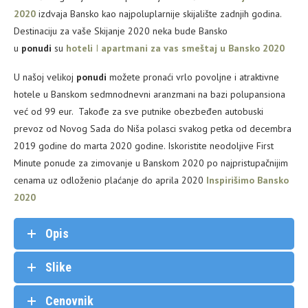
2020
izdvaja Bansko kao najpoluplarnije skijalište zadnjih godina.
Destinaciju za vaše Skijanje 2020 neka bude Bansko
u
ponudi
su
hoteli
I
apartmani za vas smeštaj u Bansko 2020
U našoj velikoj
ponudi
možete pronaći vrlo povoljne i atraktivne
hotele u Banskom sedmnodnevni aranzmani na bazi polupansiona
već od 99 eur. Takođe za sve putnike obezbeđen autobuski
prevoz od Novog Sada do Niša polasci svakog petka od decembra
2019 godine do marta 2020 godine. Iskoristite neodoljive First
Minute ponude za zimovanje u Banskom 2020 po najpristupačnijim
cenama uz odloženio plaćanje do aprila 2020
Inspirišimo Bansko
2020
Opis
Slike
Cenovnik